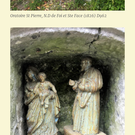
Oratoire St Pierre, N.D de Foi et Ste Face (1826) D962