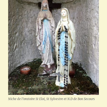
Niche de l’oratoire St Eloi, St Sylvestre et N.D de Bon Secours