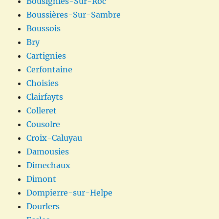
Bousignies-Sur-Roc
Boussières-Sur-Sambre
Boussois
Bry
Cartignies
Cerfontaine
Choisies
Clairfayts
Colleret
Cousolre
Croix-Caluyau
Damousies
Dimechaux
Dimont
Dompierre-sur-Helpe
Dourlers