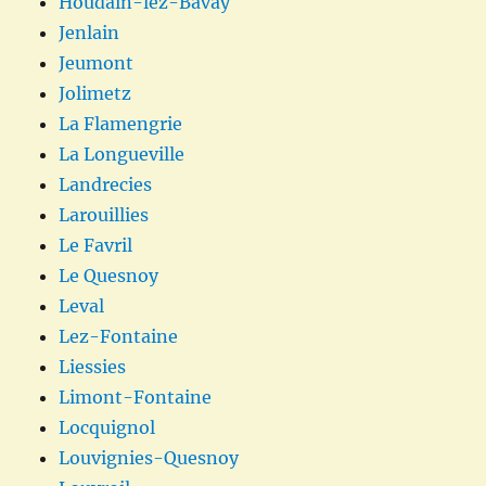
Houdain-lez-Bavay
Jenlain
Jeumont
Jolimetz
La Flamengrie
La Longueville
Landrecies
Larouillies
Le Favril
Le Quesnoy
Leval
Lez-Fontaine
Liessies
Limont-Fontaine
Locquignol
Louvignies-Quesnoy