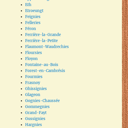
Eth
Etroeungt
Feignies
Felleries
Féron
Ferrière-la-Grande
Ferrière-la-Petite
Flaumont-Waudrechies
Floursies
Floyon
Fontaine-au-Bois
Forest-en-Cambrésis
Fourmies
Frasnoy
Ghissignies
Glageon
Gognies-Chaussée
Gommegnies
Grand-Fayt
Gussignies
Hargnies