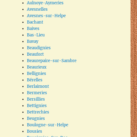
Aulnoye-Aymeries
Avesnelles
Avesnes-sur-Helpe
Bachant
Baives
Bas-Lieu
Bavay
Beaudignies
Beaufort
Beaurepaire-sur-Sambre
Beaurieux
Bellignies
Bérelles
Berlaimont
Bermeries
Bersillies
Bettignies
Bettrechies
Beugnies
Boulogne-sur-Helpe
Bousies