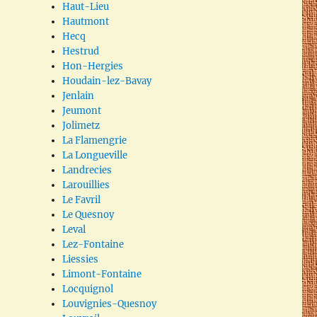
Haut-Lieu
Hautmont
Hecq
Hestrud
Hon-Hergies
Houdain-lez-Bavay
Jenlain
Jeumont
Jolimetz
La Flamengrie
La Longueville
Landrecies
Larouillies
Le Favril
Le Quesnoy
Leval
Lez-Fontaine
Liessies
Limont-Fontaine
Locquignol
Louvignies-Quesnoy