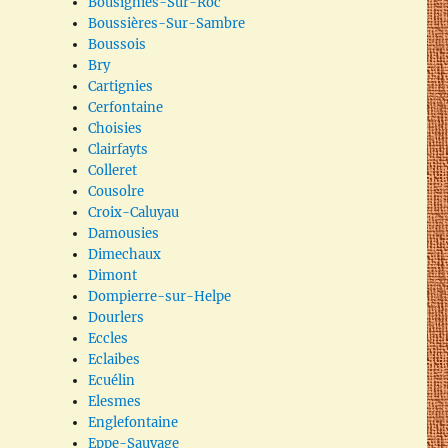
Bousignies-Sur-Roc
Boussières-Sur-Sambre
Boussois
Bry
Cartignies
Cerfontaine
Choisies
Clairfayts
Colleret
Cousolre
Croix-Caluyau
Damousies
Dimechaux
Dimont
Dompierre-sur-Helpe
Dourlers
Eccles
Eclaibes
Ecuélin
Elesmes
Englefontaine
Eppe-Sauvage