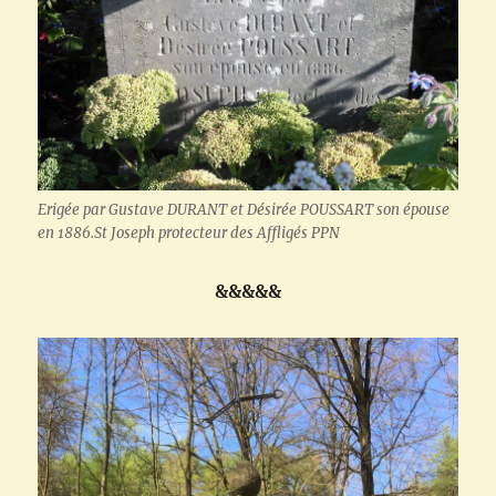
Erigée par Gustave DURANT et Désirée POUSSART son épouse
en 1886.St Joseph protecteur des Affligés PPN
&&&&&