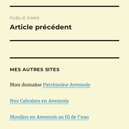
Navigation
PUBLIÉ DANS
de
Article précédent
l’article
MES AUTRES SITES
Mon domaine
Patrimoine Avesnois
Nos Calvaires en Avesnois
Moulins en Avesnois au fil de l’eau