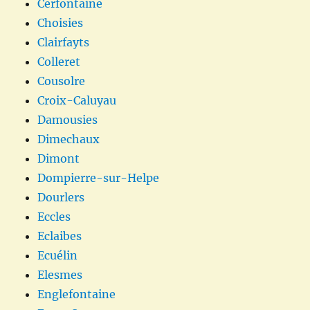
Cerfontaine
Choisies
Clairfayts
Colleret
Cousolre
Croix-Caluyau
Damousies
Dimechaux
Dimont
Dompierre-sur-Helpe
Dourlers
Eccles
Eclaibes
Ecuélin
Elesmes
Englefontaine