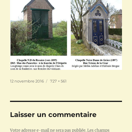
Publié
Taille
12 novembre 2016
727 × 561
le
réelle
Laisser un commentaire
Votre adresse e-mail ne sera pas publiée.
Les champs