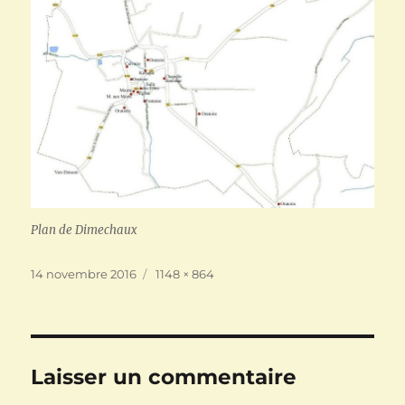
Plan de Dimechaux
Publié
Taille
14 novembre 2016
1148 × 864
le
réelle
Laisser un commentaire