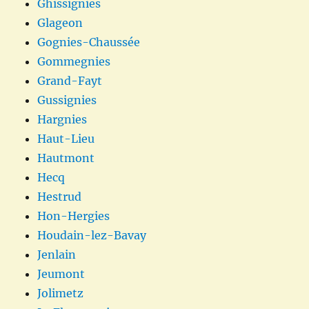
Ghissignies
Glageon
Gognies-Chaussée
Gommegnies
Grand-Fayt
Gussignies
Hargnies
Haut-Lieu
Hautmont
Hecq
Hestrud
Hon-Hergies
Houdain-lez-Bavay
Jenlain
Jeumont
Jolimetz