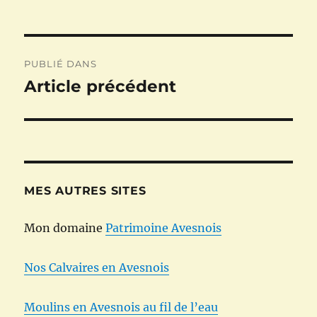
Navigation
PUBLIÉ DANS
de
Article précédent
l’article
MES AUTRES SITES
Mon domaine
Patrimoine Avesnois
Nos Calvaires en Avesnois
Moulins en Avesnois au fil de l’eau