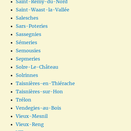
Saint-Rémy-du-Nord
Saint-Waast-la-Vallée
Salesches
Sars-Poteries
Sassegnies
Sémeries
Semousies
Sepmeries
Solre-Le-Château
Solrinnes
Taisnières-en-Thiérache
Taisnières-sur-Hon
Trélon
Vendegies-au-Bois
Vieux-Mesnil
Vieux-Reng