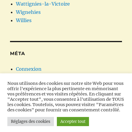
Wattignies-la-Victoire
Wignehies
Willies
MÉTA
Connexion
Flux des publications
Nous utilisons des cookies sur notre site Web pour vous
Flux des commentaires
offrir l'expérience la plus pertinente en mémorisant
Site de WordPress-FR
vos préférences et vos visites répétées. En cliquant sur
"Accepter tout", vous consentez à l'utilisation de TOUS
les cookies. Toutefois, vous pouvez visiter "Paramètres
des cookies" pour fournir un consentement contrôlé.
Oratoires et chapelles en Avesnois
Fièrement propulsé
Réglages des cookies
Accepter tout
par WordPress