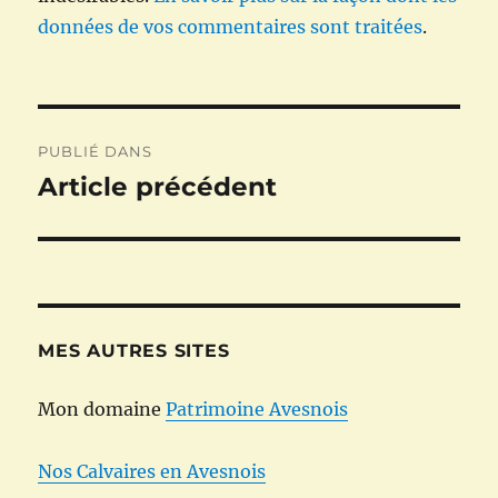
données de vos commentaires sont traitées
.
Navigation
PUBLIÉ DANS
de
Article précédent
l’article
MES AUTRES SITES
Mon domaine
Patrimoine Avesnois
Nos Calvaires en Avesnois