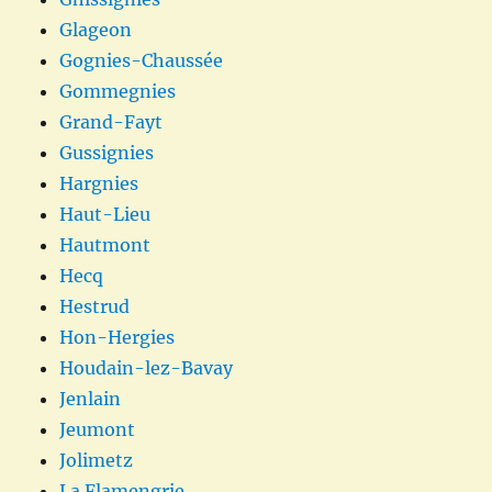
Glageon
Gognies-Chaussée
Gommegnies
Grand-Fayt
Gussignies
Hargnies
Haut-Lieu
Hautmont
Hecq
Hestrud
Hon-Hergies
Houdain-lez-Bavay
Jenlain
Jeumont
Jolimetz
La Flamengrie