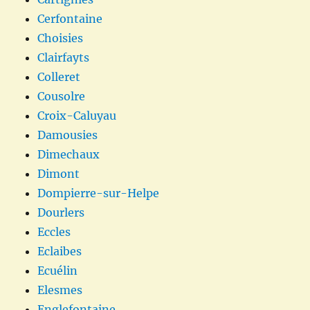
Cerfontaine
Choisies
Clairfayts
Colleret
Cousolre
Croix-Caluyau
Damousies
Dimechaux
Dimont
Dompierre-sur-Helpe
Dourlers
Eccles
Eclaibes
Ecuélin
Elesmes
Englefontaine