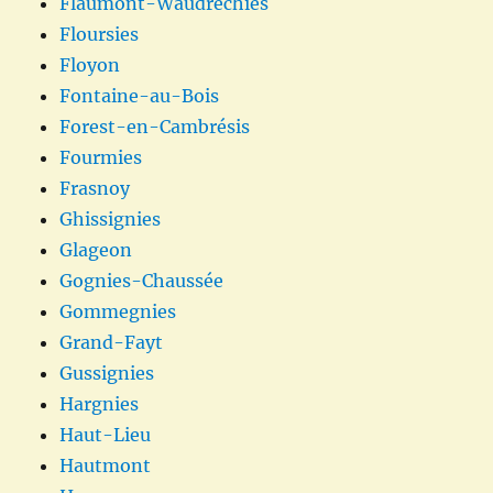
Flaumont-Waudrechies
Floursies
Floyon
Fontaine-au-Bois
Forest-en-Cambrésis
Fourmies
Frasnoy
Ghissignies
Glageon
Gognies-Chaussée
Gommegnies
Grand-Fayt
Gussignies
Hargnies
Haut-Lieu
Hautmont