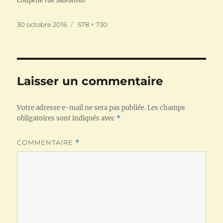
Chapelle rue Moronval
Publié
Taille
30 octobre 2016
578 × 730
le
réelle
Laisser un commentaire
Votre adresse e-mail ne sera pas publiée.
Les champs
obligatoires sont indiqués avec
*
COMMENTAIRE
*