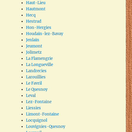
Haut-Lieu
Hautmont
Hecq
Hestrud
Hon-Hergies
Houdain-lez-Bavay
Jenlain
Jeumont
Jolimetz
La Flamengrie
La Longueville
Landrecies
Larouillies
Le Favril
Le Quesnoy
Leval
Lez-Fontaine
Liessies
Limont-Fontaine
Locquignol
Louvignies-Quesnoy