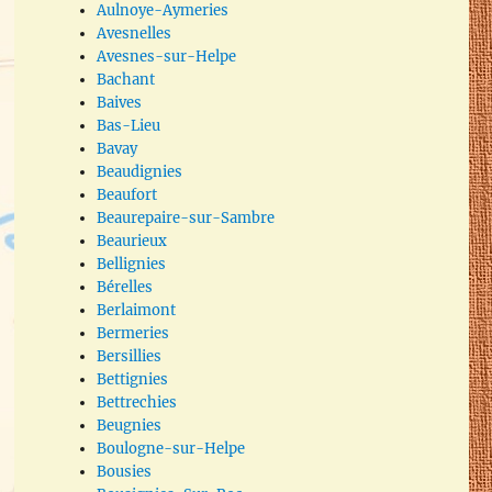
Aulnoye-Aymeries
Avesnelles
Avesnes-sur-Helpe
Bachant
Baives
Bas-Lieu
Bavay
Beaudignies
Beaufort
Beaurepaire-sur-Sambre
Beaurieux
Bellignies
Bérelles
Berlaimont
Bermeries
Bersillies
Bettignies
Bettrechies
Beugnies
Boulogne-sur-Helpe
Bousies