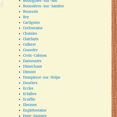
Bousignies-Sur-Roc
Boussières-Sur-Sambre
Boussois
Bry
Cartignies
Cerfontaine
Choisies
Clairfayts
Colleret
Cousolre
Croix-Caluyau
Damousies
Dimechaux
Dimont
Dompierre-sur-Helpe
Dourlers
Eccles
Eclaibes
Ecuélin
Elesmes
Englefontaine
Eppe-Sauvage