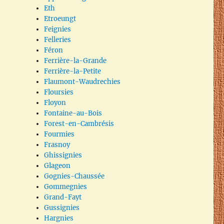
Eth
Etroeungt
Feignies
Felleries
Féron
Ferrière-la-Grande
Ferrière-la-Petite
Flaumont-Waudrechies
Floursies
Floyon
Fontaine-au-Bois
Forest-en-Cambrésis
Fourmies
Frasnoy
Ghissignies
Glageon
Gognies-Chaussée
Gommegnies
Grand-Fayt
Gussignies
Hargnies