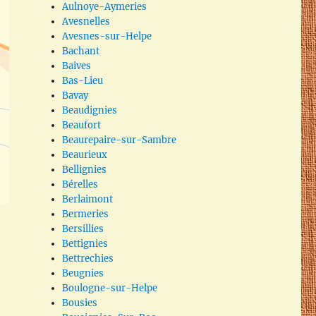
Aulnoye-Aymeries
Avesnelles
Avesnes-sur-Helpe
Bachant
Baives
Bas-Lieu
Bavay
Beaudignies
Beaufort
Beaurepaire-sur-Sambre
Beaurieux
Bellignies
Bérelles
Berlaimont
Bermeries
Bersillies
Bettignies
Bettrechies
Beugnies
Boulogne-sur-Helpe
Bousies