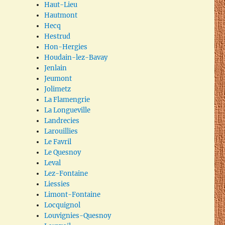
Haut-Lieu
Hautmont
Hecq
Hestrud
Hon-Hergies
Houdain-lez-Bavay
Jenlain
Jeumont
Jolimetz
La Flamengrie
La Longueville
Landrecies
Larouillies
Le Favril
Le Quesnoy
Leval
Lez-Fontaine
Liessies
Limont-Fontaine
Locquignol
Louvignies-Quesnoy