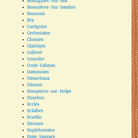
Bousignies-Sur-Roc
Boussières-Sur-Sambre
Boussois
Bry
Cartignies
Cerfontaine
Choisies
Clairfayts
Colleret
Cousolre
Croix-Caluyau
Damousies
Dimechaux
Dimont
Dompierre-sur-Helpe
Dourlers
Eccles
Eclaibes
Ecuélin
Elesmes
Englefontaine
Eppe-Sauvage