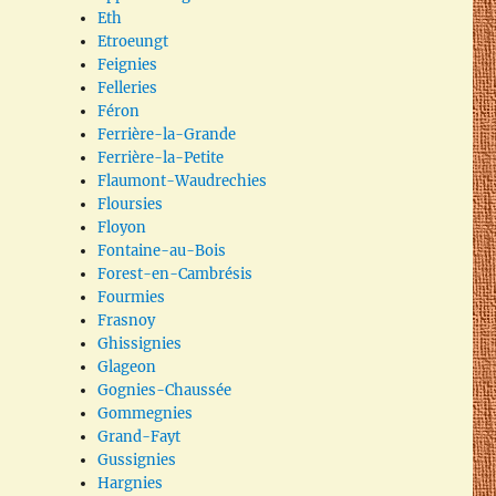
Eth
Etroeungt
Feignies
Felleries
Féron
Ferrière-la-Grande
Ferrière-la-Petite
Flaumont-Waudrechies
Floursies
Floyon
Fontaine-au-Bois
Forest-en-Cambrésis
Fourmies
Frasnoy
Ghissignies
Glageon
Gognies-Chaussée
Gommegnies
Grand-Fayt
Gussignies
Hargnies