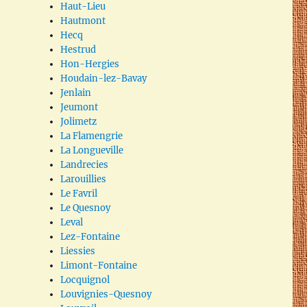
Haut-Lieu
Hautmont
Hecq
Hestrud
Hon-Hergies
Houdain-lez-Bavay
Jenlain
Jeumont
Jolimetz
La Flamengrie
La Longueville
Landrecies
Larouillies
Le Favril
Le Quesnoy
Leval
Lez-Fontaine
Liessies
é
Limont-Fontaine
Locquignol
Louvignies-Quesnoy