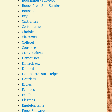
Bousignies-Sur-Roc
Boussières-Sur-Sambre
Boussois
Bry
Cartignies
Cerfontaine
Choisies
Clairfayts
Colleret
Cousolre
Croix-Caluyau
Damousies
Dimechaux
Dimont
Dompierre-sur-Helpe
Dourlers
Eccles
Eclaibes
Ecuélin
Elesmes
Englefontaine
Eppe-Sauvage