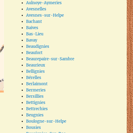
Aulnoye-Aymeries
Avesnelles
Avesnes-sur-Helpe
Bachant
Baives
Bas-Lieu
Bavay
Beaudignies
Beaufort
Beaurepaire-sur-Sambre
Beaurieux
Bellignies
Bérelles
Berlaimont
Bermeries
Bersillies
Bettignies
Bettrechies
Beugnies
Boulogne-sur-Helpe
Bousies