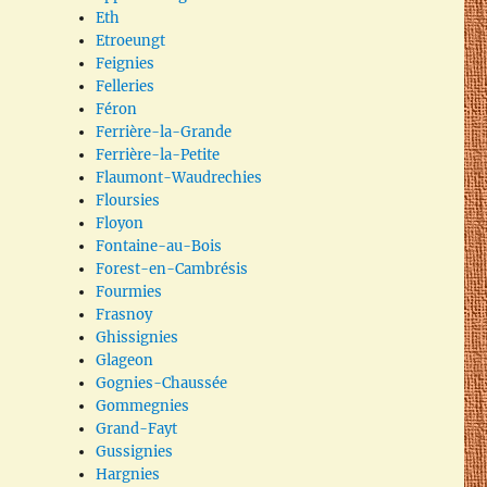
Eth
Etroeungt
Feignies
Felleries
Féron
Ferrière-la-Grande
Ferrière-la-Petite
Flaumont-Waudrechies
Floursies
Floyon
Fontaine-au-Bois
Forest-en-Cambrésis
Fourmies
Frasnoy
Ghissignies
Glageon
Gognies-Chaussée
Gommegnies
Grand-Fayt
Gussignies
Hargnies