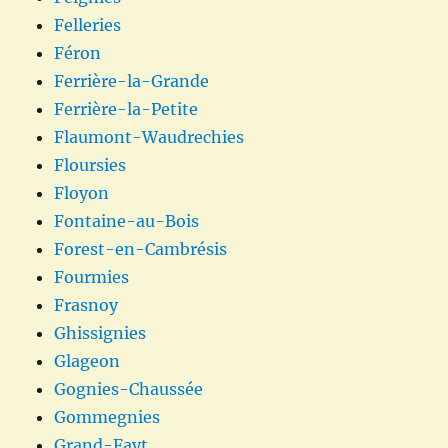
Felleries
Féron
Ferrière-la-Grande
Ferrière-la-Petite
Flaumont-Waudrechies
Floursies
Floyon
Fontaine-au-Bois
Forest-en-Cambrésis
Fourmies
Frasnoy
Ghissignies
Glageon
Gognies-Chaussée
Gommegnies
Grand-Fayt