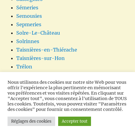
Sémeries
Semousies
Sepmeries
Solre-Le-Château
Solrinnes
Taisnières-en-Thiérache
Taisnières-sur-Hon
Trélon
Vendegies-au-Bois
Nous utilisons des cookies sur notre site Web pour vous
Vieux-Mesnil
offrir l'expérience la plus pertinente en mémorisant
Vieux-Reng
vos préférences et vos visites répétées. En cliquant sur
"Accepter tout", vous consentez à l'utilisation de TOUS
Villereau
les cookies. Toutefois, vous pouvez visiter "Paramètres
Villers-Pol
des cookies" pour fournir un consentement contrôlé.
Villers-Sire-Nicole
Réglages des cookies
Accepter tout
Wallers-en-Fagne
Wargnies-le-Grand