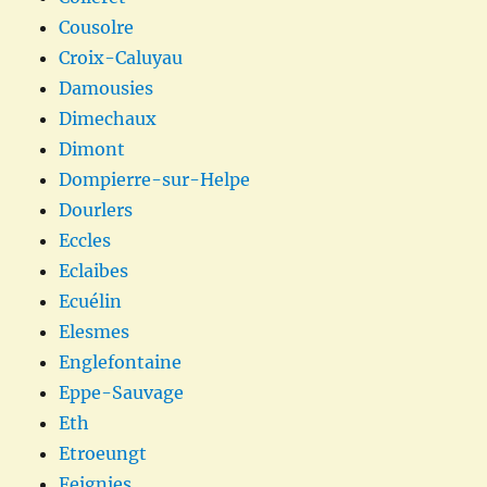
Cousolre
Croix-Caluyau
Damousies
Dimechaux
Dimont
Dompierre-sur-Helpe
Dourlers
Eccles
Eclaibes
Ecuélin
Elesmes
Englefontaine
Eppe-Sauvage
Eth
Etroeungt
Feignies