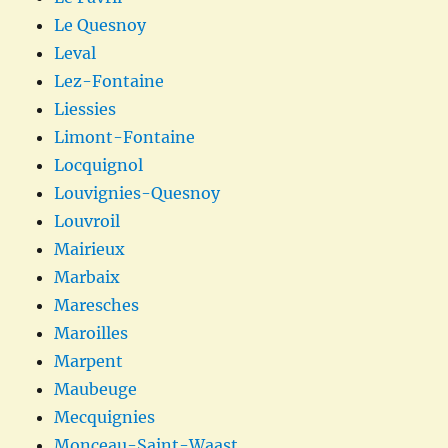
Le Quesnoy
Leval
Lez-Fontaine
Liessies
Limont-Fontaine
Locquignol
Louvignies-Quesnoy
Louvroil
Mairieux
Marbaix
Maresches
Maroilles
Marpent
Maubeuge
Mecquignies
Monceau-Saint-Waast