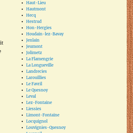
Haut-Lieu
Hautmont
Hecq
Hestrud
Hon-Hergies
Houdain-lez-Bavay
Jenlain
it
Jeumont
e
Jolimetz
La Flamengrie
La Longueville
Landrecies
Larouillies
Le Favril
Le Quesnoy
Leval
Lez-Fontaine
Liessies
Limont-Fontaine
Locquignol
Louvignies-Quesnoy