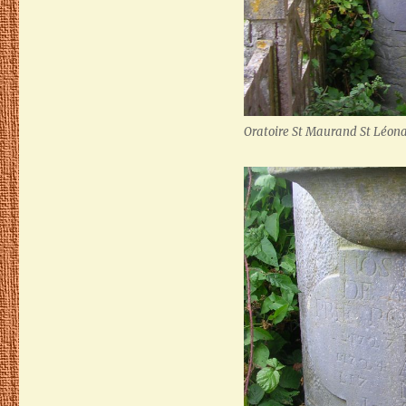
Oratoire St Maurand St Léonar