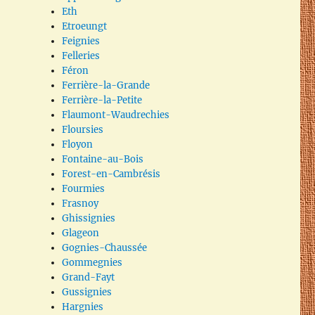
Eth
Etroeungt
Feignies
Felleries
Féron
Ferrière-la-Grande
Ferrière-la-Petite
Flaumont-Waudrechies
Floursies
Floyon
Fontaine-au-Bois
Forest-en-Cambrésis
Fourmies
Frasnoy
Ghissignies
Glageon
Gognies-Chaussée
Gommegnies
Grand-Fayt
Gussignies
Hargnies