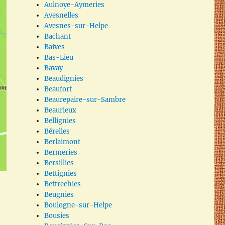
Aulnoye-Aymeries
Avesnelles
Avesnes-sur-Helpe
Bachant
Baives
Bas-Lieu
Bavay
Beaudignies
Beaufort
Beaurepaire-sur-Sambre
Beaurieux
Bellignies
Bérelles
Berlaimont
Bermeries
Bersillies
Bettignies
Bettrechies
Beugnies
Boulogne-sur-Helpe
Bousies