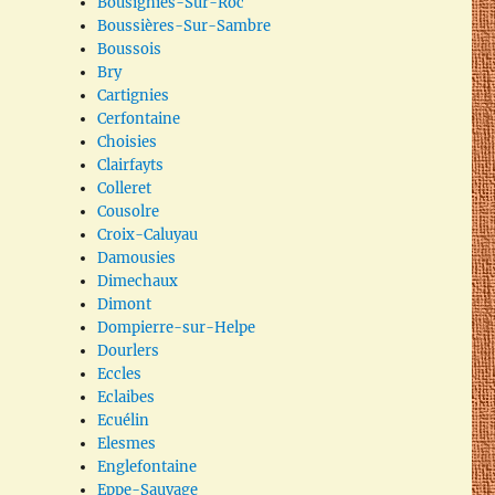
Bousignies-Sur-Roc
Boussières-Sur-Sambre
Boussois
Bry
Cartignies
Cerfontaine
Choisies
Clairfayts
Colleret
Cousolre
Croix-Caluyau
Damousies
Dimechaux
Dimont
Dompierre-sur-Helpe
Dourlers
Eccles
Eclaibes
Ecuélin
Elesmes
Englefontaine
Eppe-Sauvage