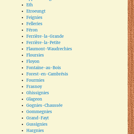
Eth
Etroeungt
Feignies
Felleries
Féron
Ferrière-la-Grande
Ferrière-la-Petite
Flaumont-Waudrechies
Floursies
Floyon
Fontaine-au-Bois
Forest-en-Cambrésis
Fourmies
Frasnoy
Ghissignies
Glageon
Gognies-Chaussée
Gommegnies
Grand-Fayt
Gussignies
Hargnies