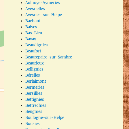
Aulnoye-Aymeries
Avesnelles
Avesnes-sur-Helpe
Bachant
Baives
Bas-Lieu
Bavay
Beaudignies
Beaufort
Beaurepaire-sur-Sambre
Beaurieux
Bellignies
Bérelles
Berlaimont
Bermeries
Bersillies
Bettignies
Bettrechies
Beugnies
Boulogne-sur-Helpe
Bousies