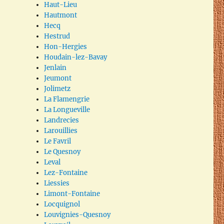
Haut-Lieu
Hautmont
Hecq
Hestrud
Hon-Hergies
Houdain-lez-Bavay
Jenlain
Jeumont
Jolimetz
La Flamengrie
La Longueville
Landrecies
Larouillies
Le Favril
Le Quesnoy
Leval
Lez-Fontaine
Liessies
Limont-Fontaine
Locquignol
Louvignies-Quesnoy