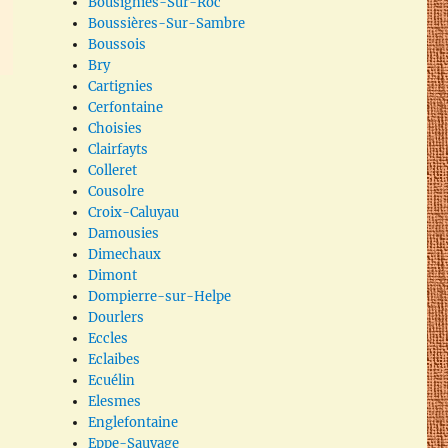
Bousignies-Sur-Roc
Boussières-Sur-Sambre
Boussois
Bry
Cartignies
Cerfontaine
Choisies
Clairfayts
Colleret
Cousolre
Croix-Caluyau
Damousies
Dimechaux
Dimont
Dompierre-sur-Helpe
Dourlers
Eccles
Eclaibes
Ecuélin
Elesmes
Englefontaine
Eppe-Sauvage