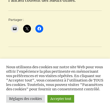
l’ancien couvent des Sœurs Grises.
Partager :
Nous utilisons des cookies sur notre site Web pour vous
MES AUTRES SITES
offrir l'expérience la plus pertinente en mémorisant
vos préférences et vos visites répétées. En cliquant sur
"Accepter tout", vous consentez à l'utilisation de TOUS
Mon domaine
Patrimoine Avesnois
les cookies. Toutefois, vous pouvez visiter "Paramètres
des cookies" pour fournir un consentement contrôlé.
Nos Calvaires en Avesnois
Réglages des cookies
Accepter tout