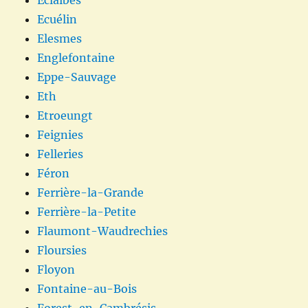
Ecuélin
Elesmes
Englefontaine
Eppe-Sauvage
Eth
Etroeungt
Feignies
Felleries
Féron
Ferrière-la-Grande
Ferrière-la-Petite
Flaumont-Waudrechies
Floursies
Floyon
Fontaine-au-Bois
Forest-en-Cambrésis