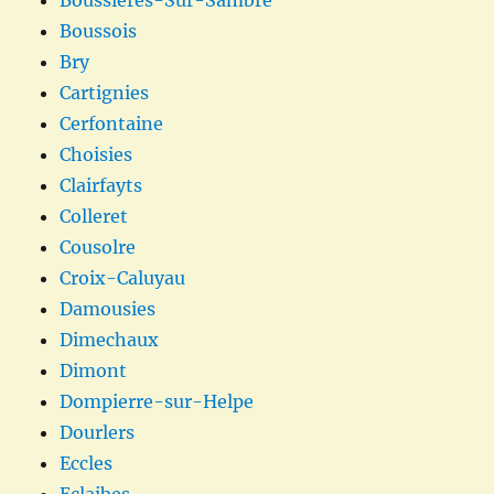
Boussois
Bry
Cartignies
Cerfontaine
Choisies
Clairfayts
Colleret
Cousolre
Croix-Caluyau
Damousies
Dimechaux
Dimont
Dompierre-sur-Helpe
Dourlers
Eccles
Eclaibes