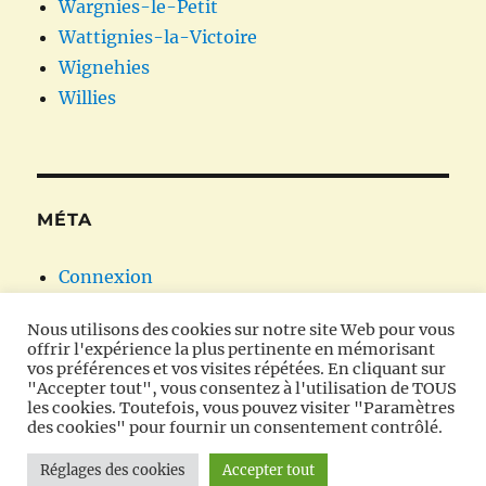
Wargnies-le-Petit
Wattignies-la-Victoire
Wignehies
Willies
MÉTA
Connexion
Flux des publications
Nous utilisons des cookies sur notre site Web pour vous
Flux des commentaires
offrir l'expérience la plus pertinente en mémorisant
Site de WordPress-FR
vos préférences et vos visites répétées. En cliquant sur
"Accepter tout", vous consentez à l'utilisation de TOUS
les cookies. Toutefois, vous pouvez visiter "Paramètres
des cookies" pour fournir un consentement contrôlé.
Oratoires et chapelles en Avesnois
Fièrement propulsé
Réglages des cookies
Accepter tout
par WordPress