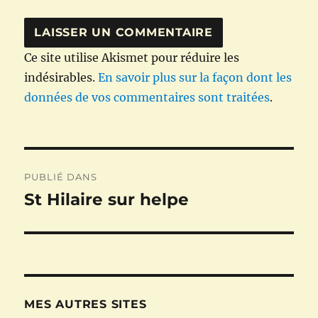
Ce site utilise Akismet pour réduire les
indésirables.
En savoir plus sur la façon dont les
données de vos commentaires sont traitées
.
Navigation
PUBLIÉ DANS
de
St Hilaire sur helpe
l’article
MES AUTRES SITES