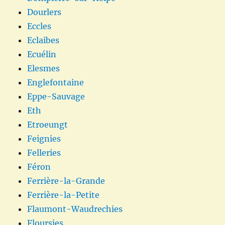
Dourlers
Eccles
Eclaibes
Ecuélin
Elesmes
Englefontaine
Eppe-Sauvage
Eth
Etroeungt
Feignies
Felleries
Féron
Ferrière-la-Grande
Ferrière-la-Petite
Flaumont-Waudrechies
Floursies