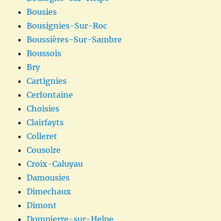
Bousies
Bousignies-Sur-Roc
Boussières-Sur-Sambre
Boussois
Bry
Cartignies
Cerfontaine
Choisies
Clairfayts
Colleret
Cousolre
Croix-Caluyau
Damousies
Dimechaux
Dimont
Dompierre-sur-Helpe