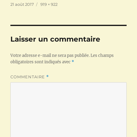
Publié
Taille
21 août 2017
919 × 922
le
réelle
Laisser un commentaire
Votre adresse e-mail ne sera pas publiée.
Les champs
obligatoires sont indiqués avec
*
COMMENTAIRE
*