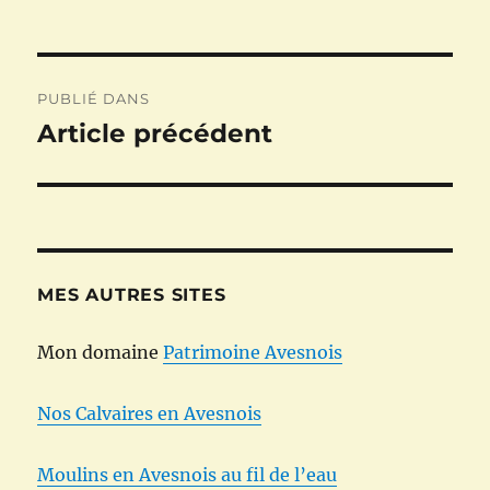
Navigation
PUBLIÉ DANS
de
Article précédent
l’article
MES AUTRES SITES
Mon domaine
Patrimoine Avesnois
Nos Calvaires en Avesnois
Moulins en Avesnois au fil de l’eau