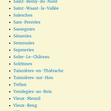
Saint-Rémy-du-Nord
Saint-Waast-la-Vallée
Salesches
Sars-Poteries
Sassegnies
Sémeries
Semousies
Sepmeries
Solre-Le-Château
Solrinnes
Taisnières-en-Thiérache
Taisnières-sur-Hon
Trélon
Vendegies-au-Bois
Vieux-Mesnil
Vieux-Reng