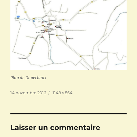
Plan de Dimechaux
Publié
Taille
14 novembre 2016
1148 × 864
le
réelle
Laisser un commentaire