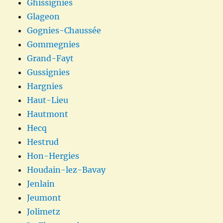
Ghissignies
Glageon
Gognies-Chaussée
Gommegnies
Grand-Fayt
Gussignies
Hargnies
Haut-Lieu
Hautmont
Hecq
Hestrud
Hon-Hergies
Houdain-lez-Bavay
Jenlain
Jeumont
Jolimetz