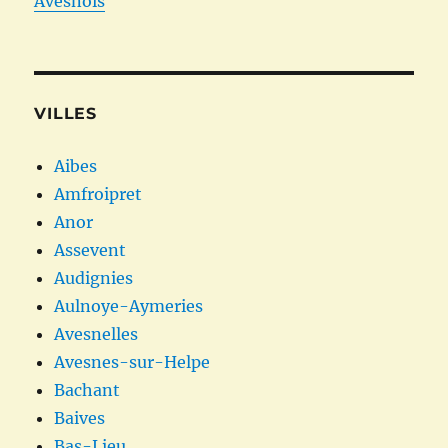
Avesnois
VILLES
Aibes
Amfroipret
Anor
Assevent
Audignies
Aulnoye-Aymeries
Avesnelles
Avesnes-sur-Helpe
Bachant
Baives
Bas-Lieu