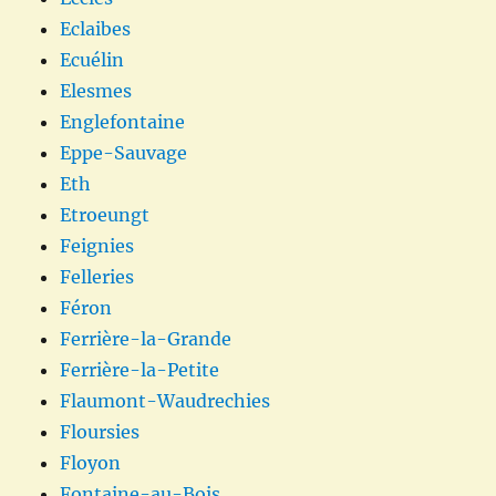
Eclaibes
Ecuélin
Elesmes
Englefontaine
Eppe-Sauvage
Eth
Etroeungt
Feignies
Felleries
Féron
Ferrière-la-Grande
Ferrière-la-Petite
Flaumont-Waudrechies
Floursies
Floyon
Fontaine-au-Bois