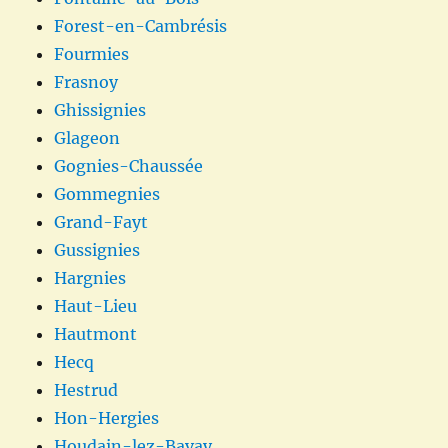
Forest-en-Cambrésis
Fourmies
Frasnoy
Ghissignies
Glageon
Gognies-Chaussée
Gommegnies
Grand-Fayt
Gussignies
Hargnies
Haut-Lieu
Hautmont
Hecq
Hestrud
Hon-Hergies
Houdain-lez-Bavay