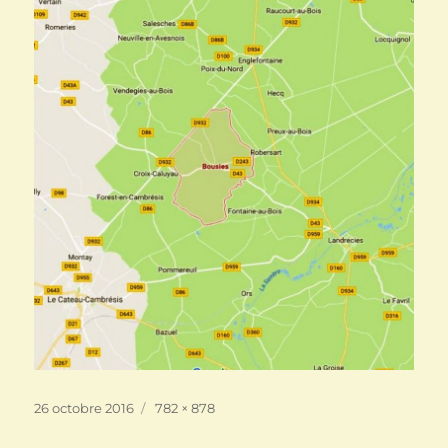
Publié
Taille
26 octobre 2016
782 × 878
le
réelle