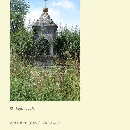
St Donat 1776
Publié
Taille
2 octobre 2016
243 × 405
le
réelle