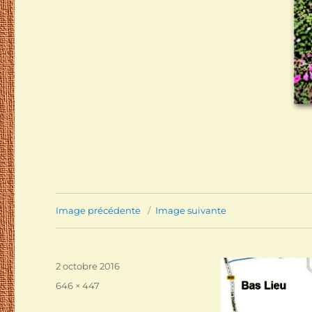
Image précédente
Image suivante
Publié
2 octobre 2016
le
Taille
646 × 447
réelle