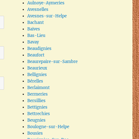
Aulnoye-Aymeries
Avesnelles
Avesnes-sur-Helpe
Bachant
Baives
Bas-Lieu
Bavay
Beaudignies
Beaufort
Beaurepaire-sur-Sambre
Beaurieux
Bellignies
Bérelles
Berlaimont
Bermeries
Bersillies
Bettignies
Bettrechies
Beugnies
Boulogne-sur-Helpe
Bousies