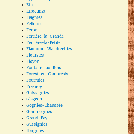
Eth
Etroeungt
Feignies
Felleries
Féron
Ferrière-la-Grande
Ferrière-la-Petite
Flaumont-Waudrechies
Floursies
Floyon
Fontaine-au-Bois
Forest-en-Cambrésis
Fourmies
Frasnoy
Ghissignies
Glageon
Gognies-Chaussée
Gommegnies
Grand-Fayt
Gussignies
Hargnies