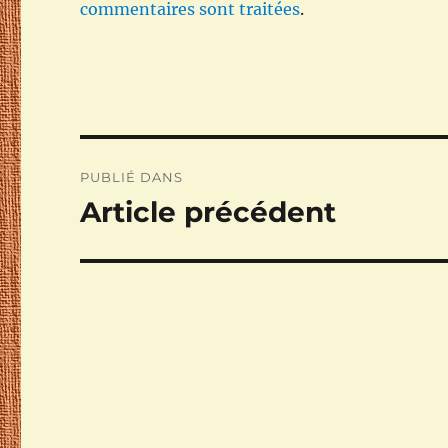
commentaires sont traitées
.
Navigation
PUBLIÉ DANS
de
Article précédent
l’article