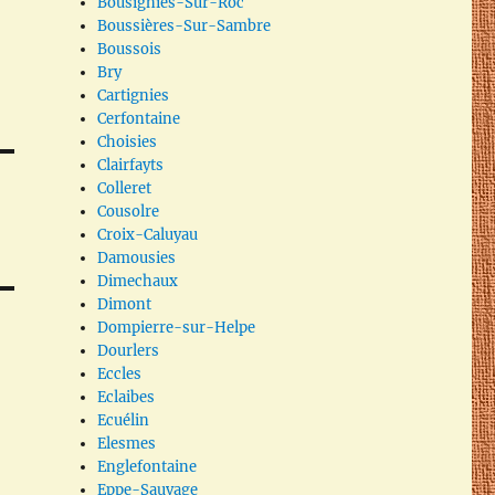
Bousignies-Sur-Roc
Boussières-Sur-Sambre
Boussois
Bry
Cartignies
Cerfontaine
Choisies
Clairfayts
Colleret
Cousolre
Croix-Caluyau
Damousies
Dimechaux
Dimont
Dompierre-sur-Helpe
Dourlers
Eccles
Eclaibes
Ecuélin
Elesmes
Englefontaine
Eppe-Sauvage