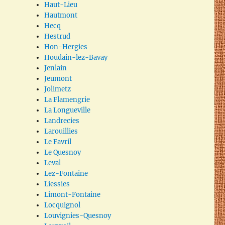
Haut-Lieu
Hautmont
Hecq
Hestrud
Hon-Hergies
Houdain-lez-Bavay
Jenlain
Jeumont
Jolimetz
La Flamengrie
La Longueville
Landrecies
Larouillies
Le Favril
Le Quesnoy
Leval
Lez-Fontaine
Liessies
Limont-Fontaine
Locquignol
Louvignies-Quesnoy