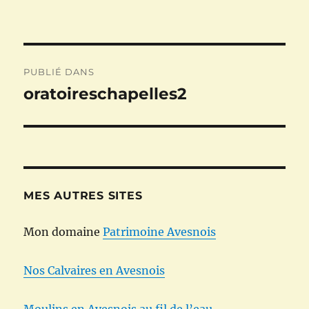
Navigation
PUBLIÉ DANS
de
oratoireschapelles2
l’article
MES AUTRES SITES
Mon domaine
Patrimoine Avesnois
Nos Calvaires en Avesnois
Moulins en Avesnois au fil de l’eau