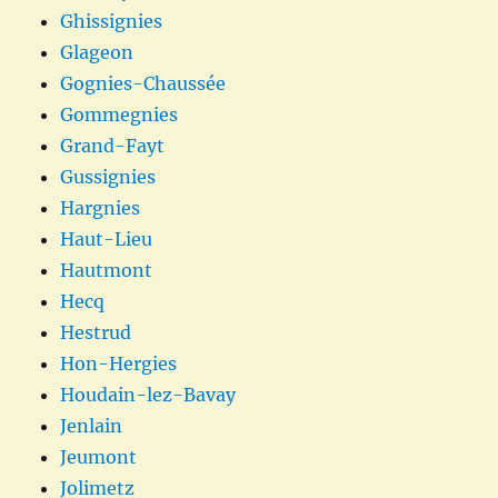
Ghissignies
Glageon
Gognies-Chaussée
Gommegnies
Grand-Fayt
Gussignies
Hargnies
Haut-Lieu
Hautmont
Hecq
Hestrud
Hon-Hergies
Houdain-lez-Bavay
Jenlain
Jeumont
Jolimetz