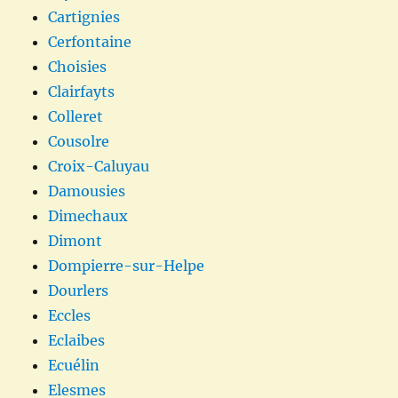
Cartignies
Cerfontaine
Choisies
Clairfayts
Colleret
Cousolre
Croix-Caluyau
Damousies
Dimechaux
Dimont
Dompierre-sur-Helpe
Dourlers
Eccles
Eclaibes
Ecuélin
Elesmes