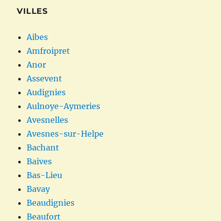
VILLES
Aibes
Amfroipret
Anor
Assevent
Audignies
Aulnoye-Aymeries
Avesnelles
Avesnes-sur-Helpe
Bachant
Baives
Bas-Lieu
Bavay
Beaudignies
Beaufort