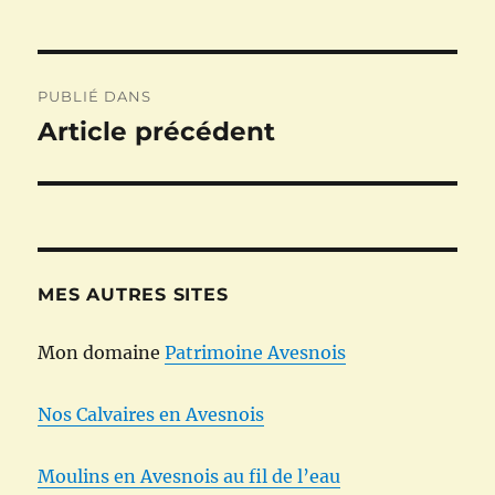
Navigation
PUBLIÉ DANS
de
Article précédent
l’article
MES AUTRES SITES
Mon domaine
Patrimoine Avesnois
Nos Calvaires en Avesnois
Moulins en Avesnois au fil de l’eau