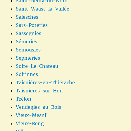
Saint-Rémy-du-Nord
Saint-Waast-la-Vallée
Salesches
Sars-Poteries
Sassegnies
Sémeries
Semousies
Sepmeries
Solre-Le-Château
Solrinnes
Taisnières-en-Thiérache
Taisnières-sur-Hon
Trélon
Vendegies-au-Bois
Vieux-Mesnil
Vieux-Reng