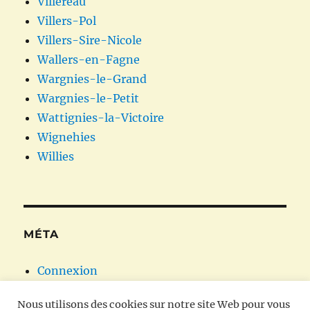
Villereau
Villers-Pol
Villers-Sire-Nicole
Wallers-en-Fagne
Wargnies-le-Grand
Wargnies-le-Petit
Wattignies-la-Victoire
Wignehies
Willies
MÉTA
Connexion
Flux des publications
Nous utilisons des cookies sur notre site Web pour vous
Flux des commentaires