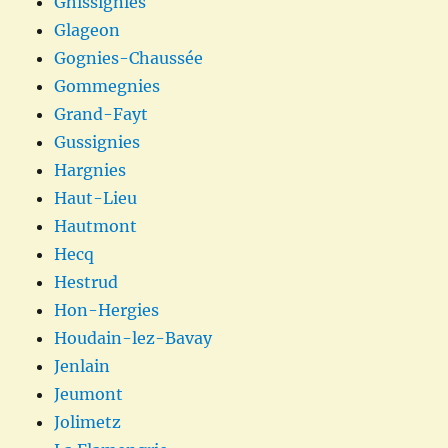
Ghissignies
Glageon
Gognies-Chaussée
Gommegnies
Grand-Fayt
Gussignies
Hargnies
Haut-Lieu
Hautmont
Hecq
Hestrud
Hon-Hergies
Houdain-lez-Bavay
Jenlain
Jeumont
Jolimetz