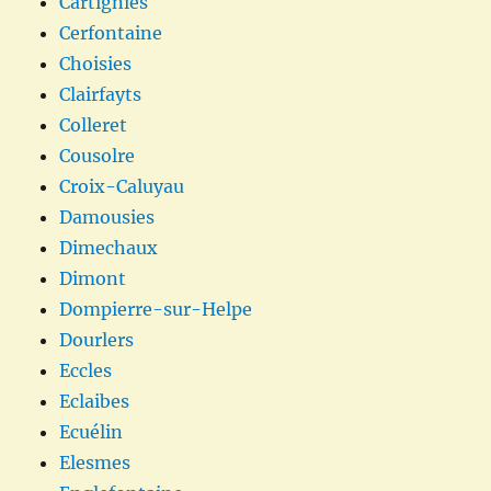
Cartignies
Cerfontaine
Choisies
Clairfayts
Colleret
Cousolre
Croix-Caluyau
Damousies
Dimechaux
Dimont
Dompierre-sur-Helpe
Dourlers
Eccles
Eclaibes
Ecuélin
Elesmes