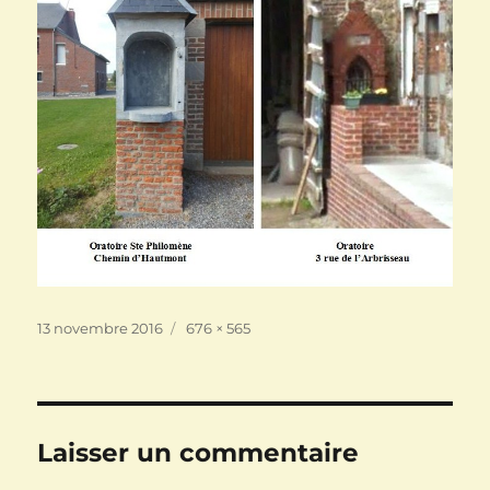
Publié
Taille
13 novembre 2016
676 × 565
le
réelle
Laisser un commentaire