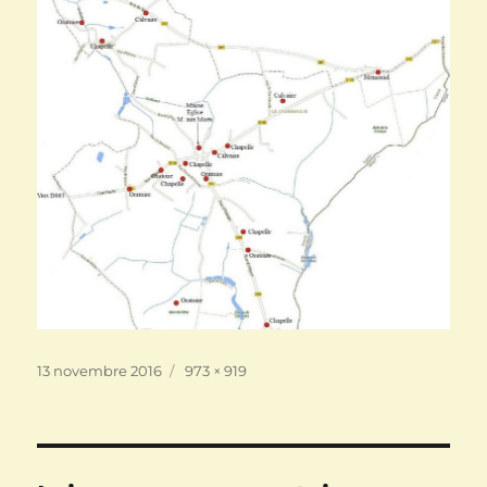
Publié
Taille
13 novembre 2016
973 × 919
le
réelle