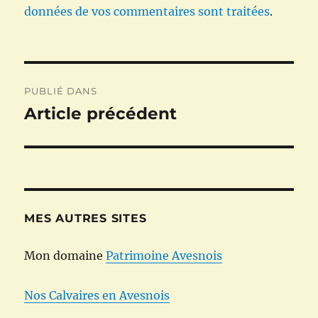
données de vos commentaires sont traitées
.
Navigation
PUBLIÉ DANS
de
Article précédent
l’article
MES AUTRES SITES
Mon domaine
Patrimoine Avesnois
Nos Calvaires en Avesnois