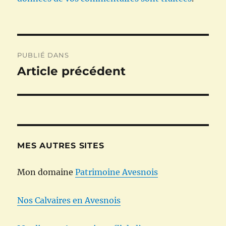
Navigation
PUBLIÉ DANS
de
Article précédent
l’article
MES AUTRES SITES
Mon domaine
Patrimoine Avesnois
Nos Calvaires en Avesnois