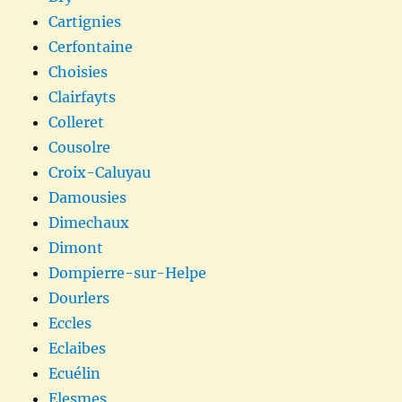
Cartignies
Cerfontaine
Choisies
Clairfayts
Colleret
Cousolre
Croix-Caluyau
Damousies
Dimechaux
Dimont
Dompierre-sur-Helpe
Dourlers
Eccles
Eclaibes
Ecuélin
Elesmes