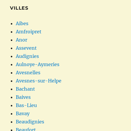
VILLES
Aibes
Amfroipret
Anor
Assevent
Audignies
Aulnoye-Aymeries
Avesnelles
Avesnes-sur-Helpe
Bachant
Baives
Bas-Lieu
Bavay
Beaudignies
Beaufort