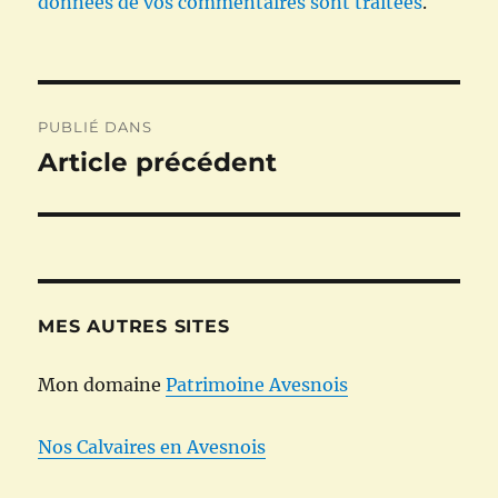
données de vos commentaires sont traitées
.
Navigation
PUBLIÉ DANS
de
Article précédent
l’article
MES AUTRES SITES
Mon domaine
Patrimoine Avesnois
Nos Calvaires en Avesnois