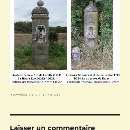
Publié
Taille
7 octobre 2016
617 × 560
le
réelle
Laisser un commentaire