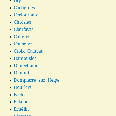
Bry
Cartignies
Cerfontaine
Choisies
Clairfayts
Colleret
Cousolre
Croix-Caluyau
Damousies
Dimechaux
Dimont
Dompierre-sur-Helpe
Dourlers
Eccles
Eclaibes
Ecuélin